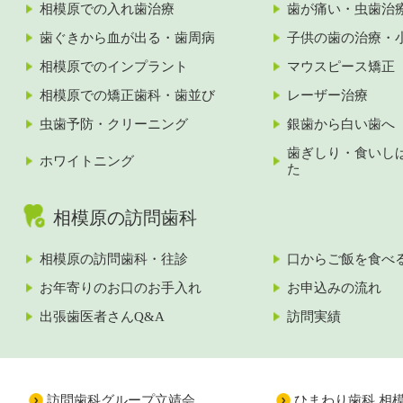
相模原での入れ歯治療
歯が痛い・虫歯治
歯ぐきから血が出る・歯周病
子供の歯の治療・
相模原でのインプラント
マウスピース矯正
相模原での矯正歯科・歯並び
レーザー治療
虫歯予防・クリーニング
銀歯から白い歯へ
歯ぎしり・食いし
ホワイトニング
た
相模原の訪問歯科
相模原の訪問歯科・往診
口からご飯を食べ
お年寄りのお口のお手入れ
お申込みの流れ
出張歯医者さんQ&A
訪問実績
訪問歯科グループ立靖会
ひまわり歯科 相