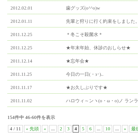
2012.02.01
歯グッズ(o^^o)w
2012.01.11
先輩と狩りに行く約束をしました
2011.12.25
＊冬こそ殺菌水＊
2011.12.25
★年末年始、休診のおしらせ★
2011.12.14
★忘年会★
2011.11.25
今日の一日(・з･)..
2011.11.17
★お久しぶりです★
2011.11.02
ハロウィ～ンヽ(o・ω・o)ノ ランラ
154件中 46-60件を表示
4 / 11
« 先頭
«
...
2
3
4
5
6
...
10
...
»
最後