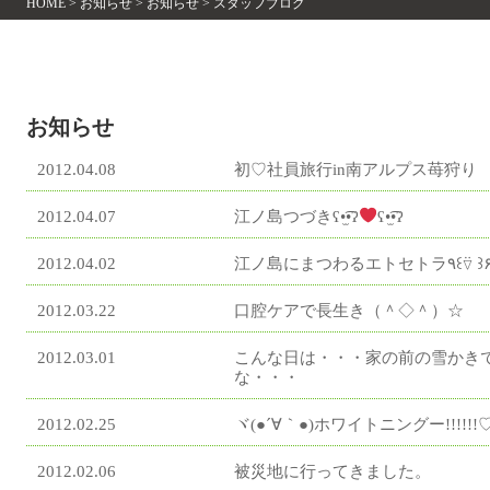
HOME
>
お知らせ
> お知らせ > スタッフブログ
お知らせ
2012.04.08
初♡社員旅行in南アルプス苺狩り
2012.04.07
江ノ島つづきʕ•̫͡•ʔ
ʕ•̫͡•ʔ
2012.04.02
江ノ島にまつわるエトセト
2012.03.22
口腔ケアで長生き（＾◇＾）☆
2012.03.01
こんな日は・・・家の前の雪かき
な・・・
2012.02.25
ヾ(●´∀｀●)ホワイトニングー!!!!!!
2012.02.06
被災地に行ってきました。