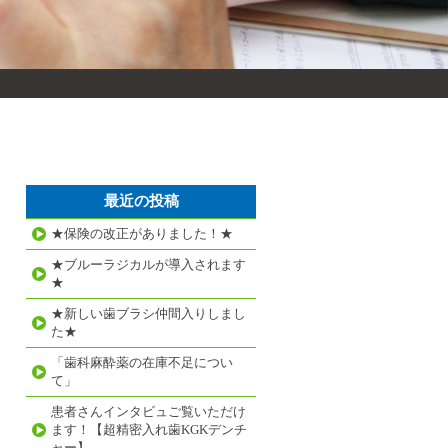
最近の投稿
★保険の改正がありました！★
★ブルーラジカルが導入されます
★
★新しい歯ブラシ仲間入りしまし
た★
「歯科麻酔薬の在庫不足につい
て」
患者さんインタビュご覧いただけ
ます！【超精密入れ歯KGKデンチ
ャー】