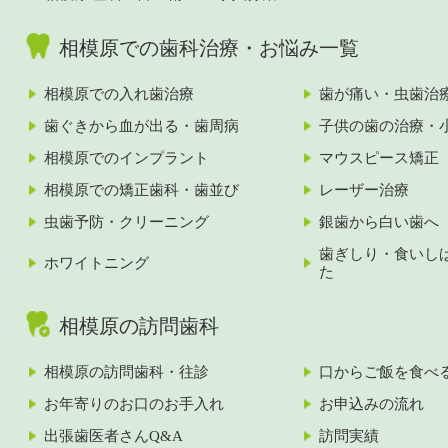
相模原での歯科治療・お悩み一覧
相模原での入れ歯治療
歯が痛い・虫歯治
歯ぐきから血が出る・歯周病
子供の歯の治療・
相模原でのインプラント
マウスピース矯正
相模原での矯正歯科・歯並び
レーザー治療
虫歯予防・クリーニング
銀歯から白い歯へ
歯ぎしり・食いし
ホワイトニング
た
相模原の訪問歯科
相模原の訪問歯科・往診
口からご飯を食べ
お年寄りのお口のお手入れ
お申込みの流れ
出張歯医者さんQ&A
訪問実績