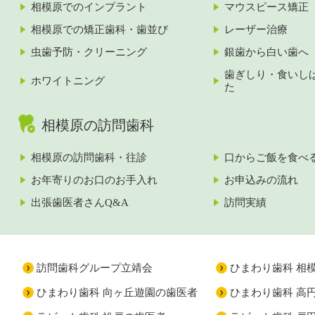
相模原でのインプラント
マウスピース矯正
相模原での矯正歯科・歯並び
レーザー治療
虫歯予防・クリーニング
銀歯から白い歯へ
歯ぎしり・食いし
ホワイトニング
た
相模原の訪問歯科
相模原の訪問歯科・往診
口からご飯を食べ
お年寄りのお口のお手入れ
お申込みの流れ
出張歯医者さんQ&A
訪問実績
訪問歯科グループ立靖会
ひまわり歯科 相
ひまわり歯科 向ヶ丘遊園の歯医者
ひまわり歯科 高