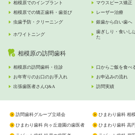
相模原でのインプラント
マウスピース矯正
相模原での矯正歯科・歯並び
レーザー治療
虫歯予防・クリーニング
銀歯から白い歯へ
歯ぎしり・食いし
ホワイトニング
た
相模原の訪問歯科
相模原の訪問歯科・往診
口からご飯を食べ
お年寄りのお口のお手入れ
お申込みの流れ
出張歯医者さんQ&A
訪問実績
訪問歯科グループ立靖会
ひまわり歯科 相
ひまわり歯科 向ヶ丘遊園の歯医者
ひまわり歯科 高