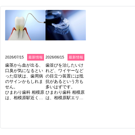
2026/07/15
最新情報
2026/06/15
最新情報
歯茎から血が出る、
歯並びを治したいけ
口臭が気になるとい
れど、ワイヤーなど
った症状は、歯周病
の目立つ装置には抵
のサインかもしれま
抗があるという方も
せん。

多いはずです。

ひまわり歯科 相模原
ひまわり歯科 相模原
は、相模原駅近くで
は、相模原駅エリア
歯周病の専門的な治
で透明なマウスピー
療を行い、大切な歯
ス矯正（インビザラ
を守る診療を行って
イン）に対応してい
います。

ます。

歯周病は、自覚症状
この装置は薄くて透
が少ないまま進行
明なため、装着して