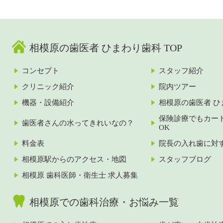
し、放置すると歯を
いても周囲に気づか
支える骨を溶かして
れにくいのが特徴で
しまう怖い病気で
す。

す。

また、食事や歯磨き
当院では、精密検査
の際にはご自身で取
をもとに進行度に応
り外すことができる
相模原の歯医者 ひまわり歯科 TOP
じた処置を行い、歯
ため、普段通りの生
石除去やブラッシン
活を送りながら治療
コンセプト
スタッフ紹介
グ指導で口内環境の
を進められます。

改善を目指します。

接客業の方や、人前
クリニック紹介
院内ツアー
全身の健康にも影響
に出る機会が多い方
を与える病気だから
にも適した治療法で
機器・設備紹介
相模原の歯医者 ひ
こそ、早めの対策が
す。

肝心です。

適切な治療を提供し
保険診療でもカー
歯医者さんの水ってきれいなの？
お子様の健やかな成
ていますので、お気
OK
長を見守るために、
軽にご来院くださ
料金表
院長の入れ歯に対
当院をご活用くださ
い。
い。
相模原駅からのアクセス・地図
スタッフブログ
相模原 歯科医師・衛生士 求人募集
相模原での歯科治療・お悩み一覧