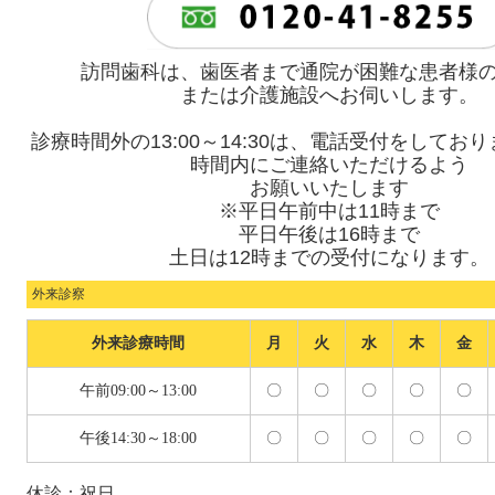
訪問歯科は、歯医者まで通院が困難な患者様
または介護施設へお伺いします。
診療時間外の13:00～14:30は、電話受付をしてお
時間内にご連絡いただけるよう
お願いいたします
※平日午前中は11時まで
平日午後は16時まで
土日は12時までの受付になります。
外来診察
外来診療時間
月
火
水
木
金
午前09:00～13:00
〇
〇
〇
〇
〇
午後14:30～18:00
〇
〇
〇
〇
〇
休診：祝日