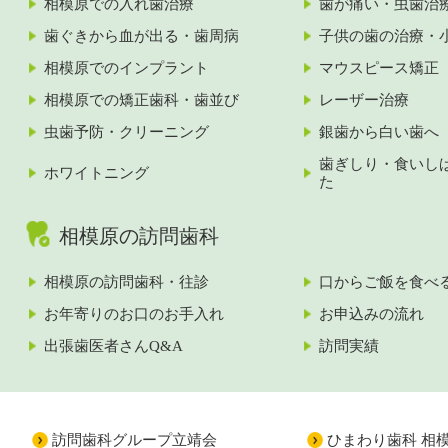
相模原での入れ歯治療
歯が痛い・虫歯治
歯ぐきから血が出る・歯周病
子供の歯の治療・
相模原でのインプラント
マウスピース矯正
相模原での矯正歯科・歯並び
レーザー治療
虫歯予防・クリーニング
銀歯から白い歯へ
歯ぎしり・食いし
ホワイトニング
た
相模原の訪問歯科
相模原の訪問歯科・往診
口からご飯を食べ
お年寄りのお口のお手入れ
お申込みの流れ
出張歯医者さんQ&A
訪問実績
訪問歯科グループ立靖会
ひまわり歯科 相