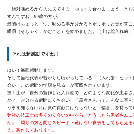
「絶対噛めるから大丈夫ですよ、ゆっくり食べましょう」とお
すんですね、90歳の方が。
最初はちょっとずつ、噛める事が分かるとボリボリと音が聞こ
咀嚼（そしゃく：かむこと）を始めました。（上は総入れ歯、
それは超感動ですね！
はい！毎回感動します。
そして当社代表が若かりし頃からしている「（入れ歯）セット
会い、この瞬間の笑顔を見る」が実践されています。
技工士が「自分の製作した入れ歯で、どのような変化が患者さ
か？」が分かる瞬間に立ち会い、「患者さんってこんなに喜ん
う事を知らなければ真の貢献にはならないと「信念」を持って
弊社の技工士は多くの立会いの中から「どうしたら患者さんに
か」「周りの方と同じスピード・選ばない食事をしてもらえる
え、製作しております。