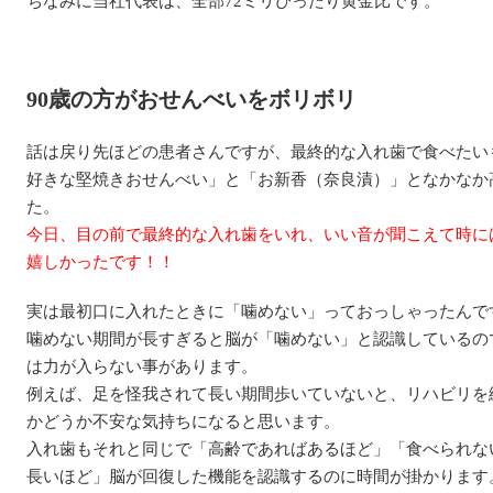
ちなみに当社代表は、全部72ミリぴったり黄金比です。
90歳の方がおせんべいをボリボリ
話は戻り先ほどの患者さんですが、最終的な入れ歯で食べたい
好きな堅焼きおせんべい」と「お新香（奈良漬）」となかなか
た。
今日、目の前で最終的な入れ歯をいれ、いい音が聞こえて時に
嬉しかったです！！
実は最初口に入れたときに「噛めない」っておっしゃったんで
噛めない期間が長すぎると脳が「噛めない」と認識しているの
は力が入らない事があります。
例えば、足を怪我されて長い期間歩いていないと、リハビリを
かどうか不安な気持ちになると思います。
入れ歯もそれと同じで「高齢であればあるほど」「食べられな
長いほど」脳が回復した機能を認識するのに時間が掛かります