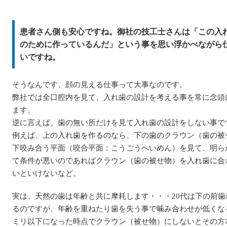
患者さん側も安心ですね。御社の技工士さんは「この入
のために作っているんだ」という事を思い浮かべながら
いですね。
そうなんです、顔の見える仕事って大事なのです。
弊社では全口腔内を見て、入れ歯の設計を考える事を常に念頭
ます。
逆に言えば、歯の無い所だけを見て入れ歯の設計をしない事で
例えば、上の入れ歯を作るのなら、下の歯のクラウン（歯の被
下咬み合う平面（咬合平面：こうごうへいめん）を見て、明ら
て条件が悪いのであればクラウン（歯の被せ物）を入れ歯に合
いといけないなど。
実は、天然の歯は年齢と共に摩耗します・・・20代は下の前歯
るのですが、年齢を重ねたり歯を失う事で噛み合わせが低くな
ミリ以下になった時点でクラウン（被せ物）にしないとその方