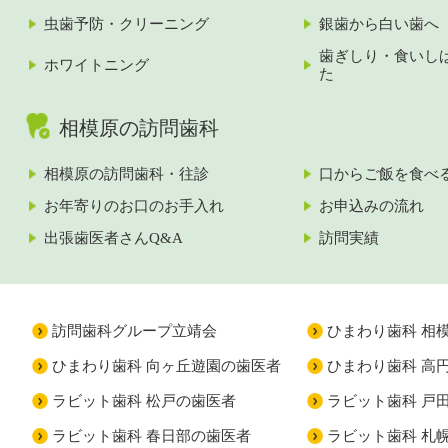
虫歯予防・クリーニング
銀歯から白い歯へ
歯ぎしり・食いし
ホワイトニング
た
相模原の訪問歯科
相模原の訪問歯科・往診
口からご飯を食べ
お年寄りのお口のお手入れ
お申込みの流れ
出張歯医者さんQ&A
訪問実績
訪問歯科グループ立靖会
ひまわり歯科 相
ひまわり歯科 向ヶ丘遊園の歯医者
ひまわり歯科 高
ラビット歯科 松戸の歯医者
ラビット歯科 戸
ラビット歯科 春日部の歯医者
ラビット歯科 札