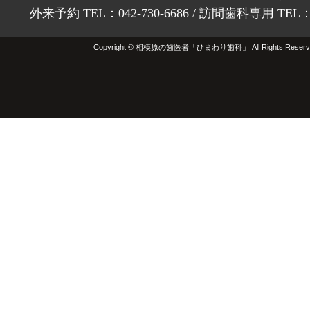
外来予約 TEL：042-730-6686 / 訪問歯科専用 TEL：01
Copyright © 相模原の歯医者「ひまわり歯科」 All Rights Reserv