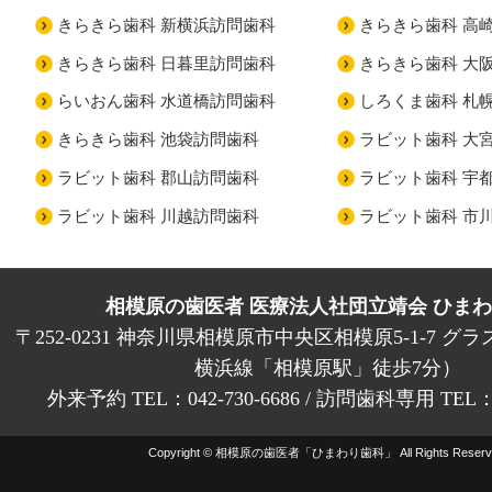
きらきら歯科 新横浜訪問歯科
きらきら歯科 高
きらきら歯科 日暮里訪問歯科
きらきら歯科 大
らいおん歯科 水道橋訪問歯科
しろくま歯科 札
きらきら歯科 池袋訪問歯科
ラビット歯科 大
ラビット歯科 郡山訪問歯科
ラビット歯科 宇
ラビット歯科 川越訪問歯科
ラビット歯科 市
相模原の歯医者 医療法人社団立靖会 ひま
〒252-0231 神奈川県相模原市中央区相模原5-1-7 グラ
横浜線「相模原駅」徒歩7分）
外来予約 TEL：042-730-6686 / 訪問歯科専用 TEL：01
Copyright © 相模原の歯医者「ひまわり歯科」 All Rights Reserv