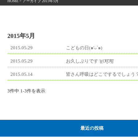
HOME
>
アーカイブ 2015年5月
2015年5月
2015.05.29
こどもの日(๑′ᴗ‵๑)
2015.05.29
お久しぶりです ƪ(Ơ̴̴̴̴̴̴͡.̮Ơ̴̴͡)ʃ
2015.05.14
皆さん呼吸はどこでするでしょう
3件中 1-3件を表示
最近の投稿