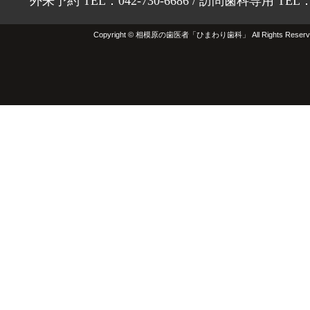
外来予約 TEL：042-730-6686 / 訪問歯科専用 TEL：01
Copyright © 相模原の歯医者「ひまわり歯科」 All Rights Reserv