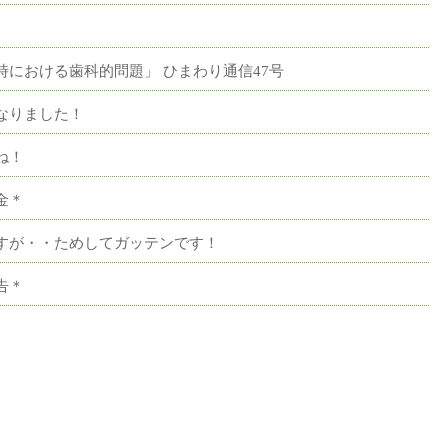
時における歯科的問題」 ひまわり通信47号
なりました！
ね！
金＊
すが・・ためしてガッテンです！
告＊