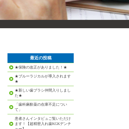
最近の投稿
★保険の改正がありました！★
★ブルーラジカルが導入されます
★
★新しい歯ブラシ仲間入りしまし
た★
「歯科麻酔薬の在庫不足につい
て」
患者さんインタビュご覧いただけ
ます！【超精密入れ歯KGKデンチ
ャー】