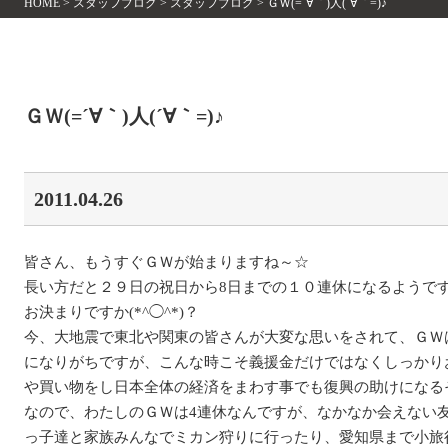
HOME
>
スタッフブログ
>
スタッフブログ
>
ＧＷ(=´∀｀)人(´∀｀=)♪
ＧＷ(=´∀｀)人(´∀｀=)♪
2011.04.26
皆さん、もうすぐＧＷが始まりますね～☆
長い方だと２９日の祝日から8日までの１０連休になるようで
お決まりですか(*^◯^*)？
今、大地震で東北や関東の皆さんが大変な思いをされて、ＧＷ
になりがちですが、こんな時こそ義援金だけではなくしっかり
や買い物をし日本全体の経済をまわす事でも復興の助けになる
なので、わたしのＧＷは4連休なんですが、なかなか会えない
っ子達と家族みんなでミカン狩りに行ったり、愛知県まで小旅