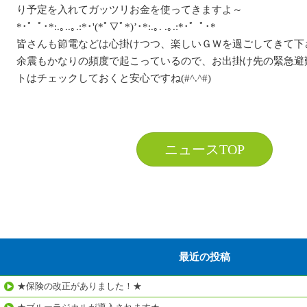
り予定を入れてガッツリお金を使ってきますよ～
*･゜ﾟ･*:.｡..｡.:*･'(*ﾟ▽ﾟ*)’･*:.｡. .｡.:*･゜ﾟ･*
皆さんも節電などは心掛けつつ、楽しいＧＷを過ごしてきて下さ
余震もかなりの頻度で起こっているので、お出掛け先の緊急避
トはチェックしておくと安心ですね(#^.^#)
ニュースTOP
最近の投稿
★保険の改正がありました！★