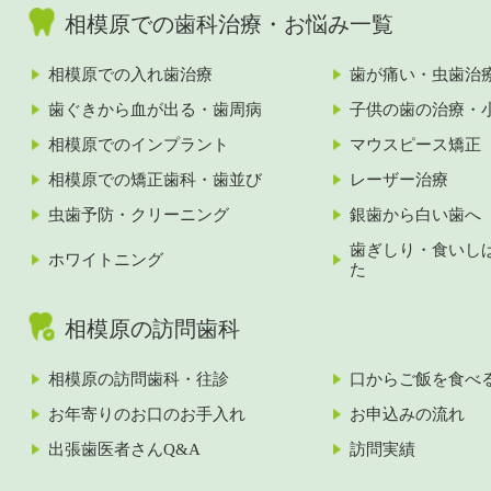
相模原での歯科治療・お悩み一覧
相模原での入れ歯治療
歯が痛い・虫歯治
歯ぐきから血が出る・歯周病
子供の歯の治療・
相模原でのインプラント
マウスピース矯正
相模原での矯正歯科・歯並び
レーザー治療
虫歯予防・クリーニング
銀歯から白い歯へ
歯ぎしり・食いし
ホワイトニング
た
相模原の訪問歯科
相模原の訪問歯科・往診
口からご飯を食べ
お年寄りのお口のお手入れ
お申込みの流れ
出張歯医者さんQ&A
訪問実績