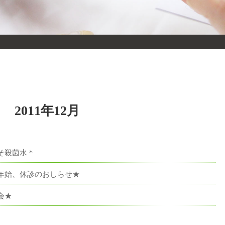
2011年12月
そ殺菌水＊
年始、休診のおしらせ★
会★