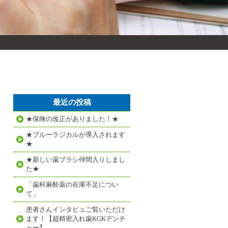
最近の投稿
★保険の改正がありました！★
★ブルーラジカルが導入されます
★
★新しい歯ブラシ仲間入りしまし
た★
「歯科麻酔薬の在庫不足につい
て」
患者さんインタビュご覧いただけ
ます！【超精密入れ歯KGKデンチ
ャー】