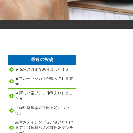
最近の投稿
★保険の改正がありました！★
★ブルーラジカルが導入されます
★
★新しい歯ブラシ仲間入りしまし
た★
「歯科麻酔薬の在庫不足につい
て」
患者さんインタビュご覧いただけ
ます！【超精密入れ歯KGKデンチ
ャー】