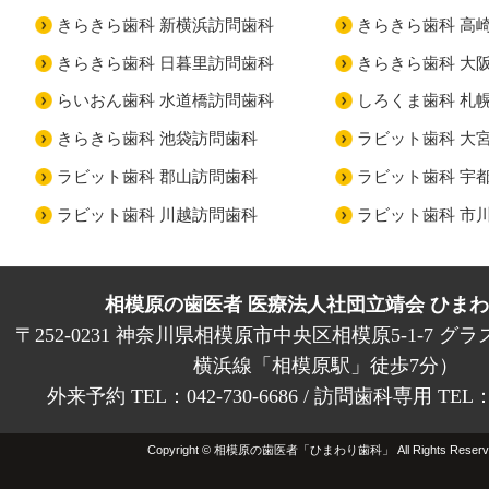
きらきら歯科 新横浜訪問歯科
きらきら歯科 高
きらきら歯科 日暮里訪問歯科
きらきら歯科 大
らいおん歯科 水道橋訪問歯科
しろくま歯科 札
きらきら歯科 池袋訪問歯科
ラビット歯科 大
ラビット歯科 郡山訪問歯科
ラビット歯科 宇
ラビット歯科 川越訪問歯科
ラビット歯科 市
相模原の歯医者 医療法人社団立靖会 ひま
〒252-0231 神奈川県相模原市中央区相模原5-1-7 グラ
横浜線「相模原駅」徒歩7分）
外来予約 TEL：042-730-6686 / 訪問歯科専用 TEL：01
Copyright © 相模原の歯医者「ひまわり歯科」 All Rights Reserv