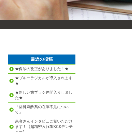
最近の投稿
★保険の改正がありました！★
★ブルーラジカルが導入されます
★
★新しい歯ブラシ仲間入りしまし
た★
「歯科麻酔薬の在庫不足につい
て」
患者さんインタビュご覧いただけ
ます！【超精密入れ歯KGKデンチ
ャー】