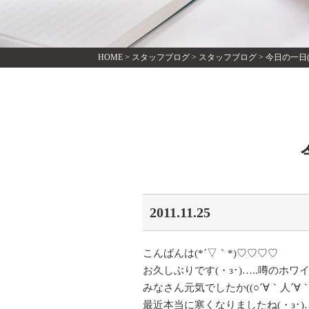
HOME
>
スタッフブログ
>
スタッフブログ
>
今日の一日(・
2011.11.25
こんばんは(*´▽｀*)♡♡♡♡
お久しぶりです(・з･)…..噂のホ
みなさん元気でしたか((○´∀｀人´∀｀
最近本当に寒くなりましたね(・з･)…