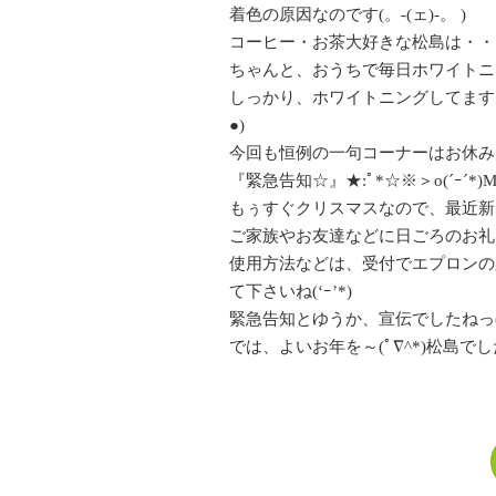
着色の原因なのです(。-(ェ)-。 )
コーヒー・お茶大好きな松島は・・
ちゃんと、おうちで毎日ホワイトニ
しっかり、ホワイトニングしてます！
●)
今回も恒例の一句コーナーはお休み
『緊急告知☆』★:ﾟ*☆※＞o(´ｰ´*)Merry
もぅすぐクリスマスなので、最近新
ご家族やお友達などに日ごろのお礼
使用方法などは、受付でエプロンの
て下さいね(‘ｰ’*)
緊急告知とゆうか、宣伝でしたねっ(´ I
では、よいお年を～(ﾟ∇^*)松島で