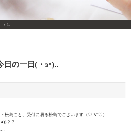
з･)..
今日の一日(・з･)..
ワイト松島こと、受付に居る松島でございます（♡´∀`♡）
●))？？
..