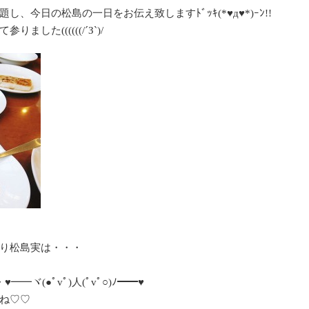
、今日の松島の一日をお伝え致しますﾄﾞｯｷ(*♥д♥*)ｰﾝ!!
した((((((/´З`)/
り松島実は・・・
ヾ(●ﾟvﾟ)人(ﾟvﾟ○)ﾉ━━♥
ね♡♡