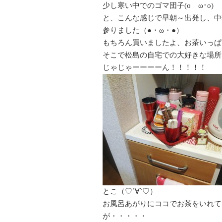
少し寒い中でのゴマ団子(oゝω･o)
と、こんな感じで早朝～出発し、中
参りました（●・ω・●）
もちろん買いましたよ、お茶いっぱい
そこで松島の自宅での大好きな場所
じゃじゃーーーーん！！！！！
とこ（♡´∀`♡）
お風呂あがりにココでお茶をいれて
が・・・・・