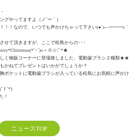
・
ングやってますよ（ノ´ー｀)
！！なので、いつでも声かけちゃって下さい(●´з―━━━ε｀
させて頂きますが、ここで松島からの･･･
*Christmas(*´ｰ´)o＜※☆:ﾟ*★
しく物販コーナーに登場致しました、電動歯ブラシ２種類★★
もかねてプレゼントはいかがでしょうか？
胸ポケットに電動歯ブラシが入っている松島にお気軽に声かけ
 `*)
した！
ニュースTOP