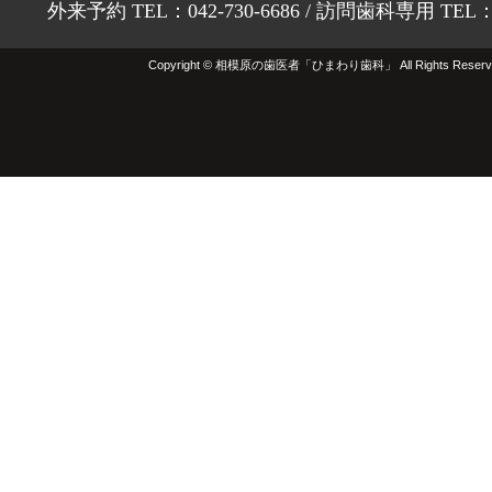
外来予約 TEL：042-730-6686 / 訪問歯科専用 TEL：01
Copyright © 相模原の歯医者「ひまわり歯科」 All Rights Reserv