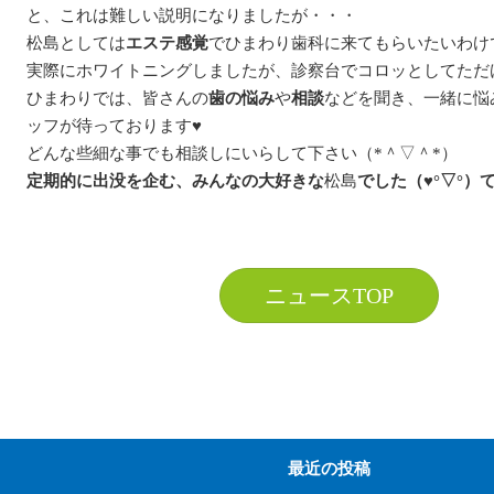
と、これは難しい説明になりましたが・・・
松島としては
エステ感覚
でひまわり歯科に来てもらいたいわけで
実際にホワイトニングしましたが、診察台でコロッとしてただ
ひまわりでは、皆さんの
歯の悩み
や
相談
などを聞き、一緒に悩
ッフが待っております♥
どんな些細な事でも相談しにいらして下さい（*＾▽＾*）
定期的に出没を企む、みんなの大好きな
松島
でした（♥°▽°）
ニュースTOP
最近の投稿