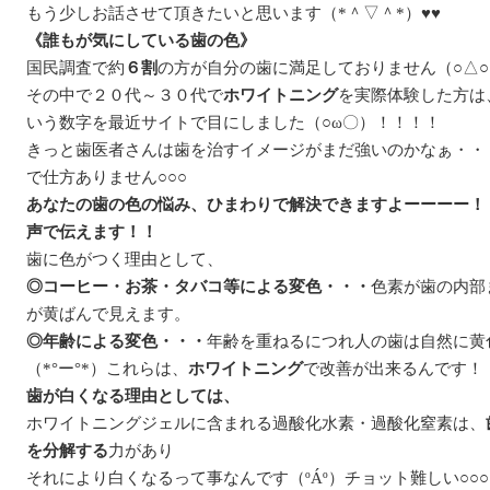
もう少しお話させて頂きたいと思います（*＾▽＾*）♥♥
《誰もが気にしている歯の色》
国民調査で約
６割
の方が自分の歯に満足しておりません（○△
その中で２０代～３０代で
ホワイトニング
を実際体験した方は
いう数字を最近サイトで目にしました（○ω〇）！！！！
きっと歯医者さんは歯を治すイメージがまだ強いのかなぁ・・
で仕方ありません○○○
あなたの歯の色の悩み、ひまわりで解決できますよーーーー！
声で伝えます！！
歯に色がつく理由として、
◎コーヒー・お茶・タバコ等による変色・・・
色素が歯の内部
が黄ばんで見えます。
◎年齢による変色・・・
年齢を重ねるにつれ人の歯は自然に黄
（*°ー°*）これらは、
ホワイトニング
で改善が出来るんです！
歯が白くなる理由としては、
ホワイトニングジェルに含まれる過酸化水素・過酸化窒素は、
を分解する
力があり
それにより白くなるって事なんです（ºÁº）チョット難しい○○○