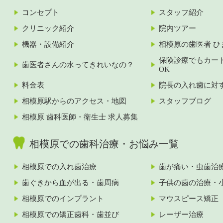
コンセプト
スタッフ紹介
クリニック紹介
院内ツアー
機器・設備紹介
相模原の歯医者 ひ
保険診療でもカー
歯医者さんの水ってきれいなの？
OK
料金表
院長の入れ歯に対
相模原駅からのアクセス・地図
スタッフブログ
相模原 歯科医師・衛生士 求人募集
相模原での歯科治療・お悩み一覧
相模原での入れ歯治療
歯が痛い・虫歯治
歯ぐきから血が出る・歯周病
子供の歯の治療・
相模原でのインプラント
マウスピース矯正
相模原での矯正歯科・歯並び
レーザー治療