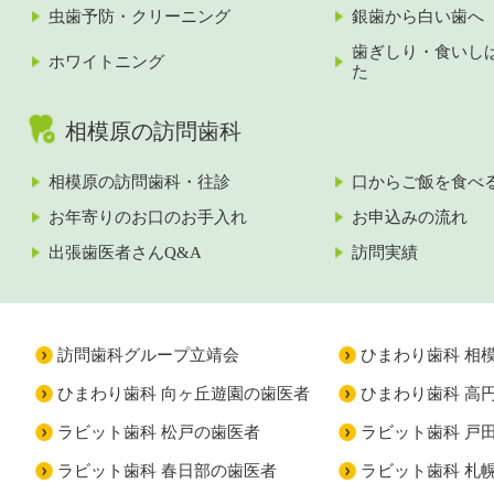
虫歯予防・クリーニング
銀歯から白い歯へ
歯ぎしり・食いし
ホワイトニング
た
相模原の訪問歯科
相模原の訪問歯科・往診
口からご飯を食べ
お年寄りのお口のお手入れ
お申込みの流れ
出張歯医者さんQ&A
訪問実績
訪問歯科グループ立靖会
ひまわり歯科 相
ひまわり歯科 向ヶ丘遊園の歯医者
ひまわり歯科 高
ラビット歯科 松戸の歯医者
ラビット歯科 戸
ラビット歯科 春日部の歯医者
ラビット歯科 札