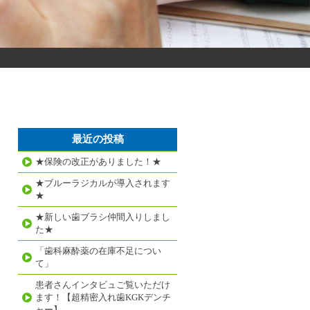
最近の投稿
★保険の改正がありました！★
★ブルーラジカルが導入されます
★
★新しい歯ブラシ仲間入りしまし
た★
「歯科麻酔薬の在庫不足につい
て」
患者さんインタビュご覧いただけ
ます！【超精密入れ歯KGKデンチ
ャー】