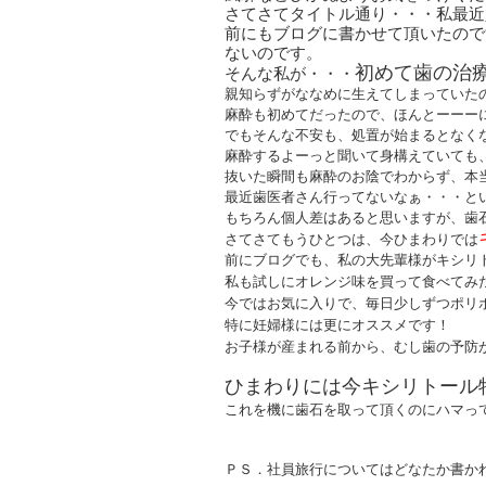
さてさてタイトル通り・・・私最近
前にもブログに書かせて頂いたので
ないのです。
初めて歯の治療
そんな私が・・・
親知らずがななめに生えてしまっていた
麻酔も初めてだったので、ほんとーーー
でもそんな不安も、処置が始まるとなく
麻酔するよーっと聞いて身構えていても
抜いた瞬間も麻酔のお陰でわからず、本
最近歯医者さん行ってないなぁ・・・と
もちろん個人差はあると思いますが、歯石
さてさてもうひとつは、今ひまわりでは
前にブログでも、私の大先輩様がキシリ
私も試しにオレンジ味を買って食べてみ
今ではお気に入りで、毎日少しずつポリポリ
特に妊婦様には更にオススメです！
お子様が産まれる前から、むし歯の予防
ひまわりには今キシリトール
これを機に歯石を取って頂くのにハマって
ＰＳ．社員旅行についてはどなたか書か