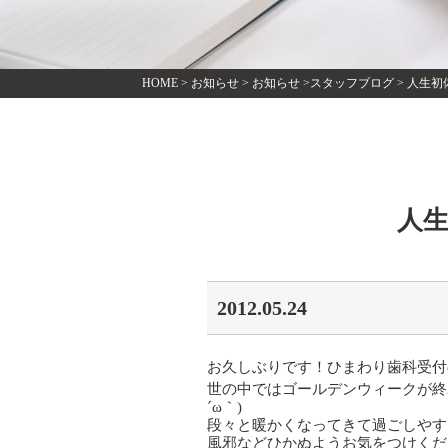
HOME
>
お知らせ
>
お知らせ
>
スタッフブログ
>
人生初
人
2012.05.24
お久しぶりです！ひまわり歯科受付
世の中ではゴールデンウィークが終
´ω｀)
段々と暖かくなってきて過ごしやす
風邪などひかぬようお気をつけくだ