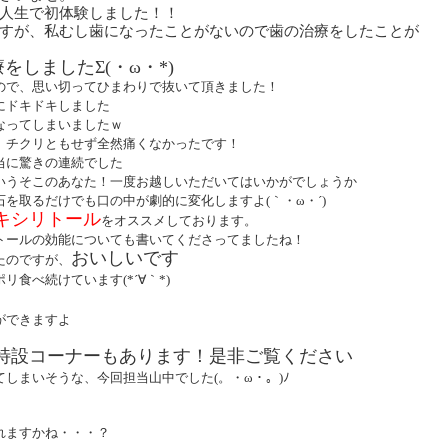
人生で初体験しました！！
すが、私むし歯になったことがないので歯の治療をしたことが
をしましたΣ(・ω・*)
ので、思い切ってひまわりで抜いて頂きました！
にドキドキしました
なってしまいましたｗ
、チクリともせず全然痛くなかったです！
当に驚きの連続でした
いうそこのあなた！一度お越しいただいてはいかがでしょうか
を取るだけでも口の中が劇的に変化しますよ(｀・ω・´)
キシリトール
をオススメしております。
トールの効能についても書いてくださってましたね！
おいしいです
たのですが、
食べ続けています(*´∀｀*)
ができますよ
特設コーナーもあります！是非ご覧ください
しまいそうな、今回担当山中でした(。・ω・。)ﾉ
れますかね・・・？