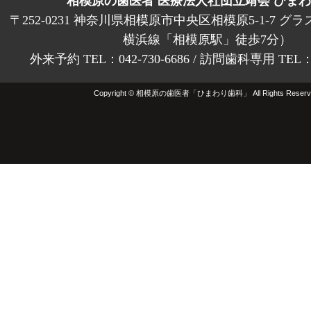
相模原の歯医者 医療法人社団立靖会 ひま
〒252-0231 神奈川県相模原市中央区相模原5-1-7 グラ
横浜線「相模原駅」徒歩7分）
外来予約 TEL：042-730-6686 / 訪問歯科専用 TEL：01
Copyright © 相模原の歯医者「ひまわり歯科」 All Rights Reserv