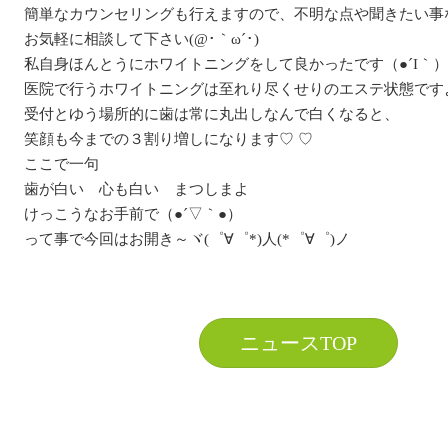
簡単なカウンセリングも行えますので、不明な点や聞きたい事
お気軽に相談して下さい(@･｀ω´･)
私自身ほんとうにホワイトニングをして良かったです（●´I｀）
医院で行うホワイトニングは至れり尽くせりのエステ状態で
受付とゆう場所的に歯は常に丸出しなんで白くなると、
笑顔も今までの３割り増しになります♡ ♡
ここで一句
歯が白い 心も白い まつしまよ
けっこうなお手前で（●´▽｀●）
って事で今回はお開き～ヾ(゜∀゜*)人(*゜∀゜)ノ
ニュースTOP