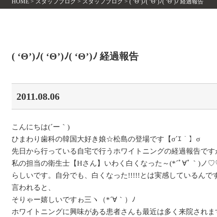
HOME
>
スタッフブログ
>
スタッフブログ
>
( ‘Θ’)ﾉ( ‘Θ’)ﾉ( ‘Θ’)ﾉ 経過報告
( ‘Θ’)ﾉ( ‘Θ’)ﾉ( ‘Θ’)ﾉ 経過報告
2011.08.06
こんにちは(´ー｀)
ひまわり歯科の韓国大好き娘☆松島の登場です【σ´ｴ｀】σ
先日から行っている自宅で行うホワイトニングの経過報告です
私の担当の衛生士【Hさん】いわく白くなった～(*´ﾟ∀ﾟ｀)ノ
らしいです。自分でも、白くなった!!!!!とは実感しているん
言われると、
そりゃー嬉しいですゎ三ヽ（*´∀｀）ﾉ
ホワイトニングに興味がある患者さんも最近は多く来院されま