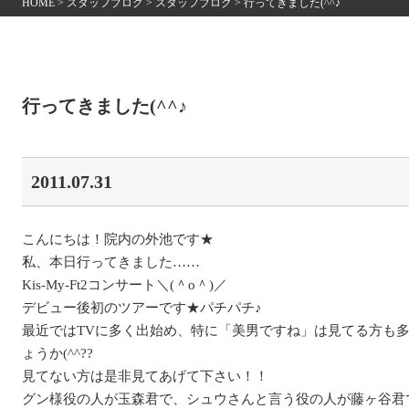
HOME
>
スタッフブログ
>
スタッフブログ
>
行ってきました(^^♪
行ってきました(^^♪
2011.07.31
こんにちは！院内の外池です★
私、本日行ってきました……
Kis-My-Ft2コンサート＼(＾o＾)／
デビュー後初のツアーです★パチパチ♪
最近ではTVに多く出始め、特に「美男ですね」は見てる方も
ょうか(^^??
見てない方は是非見てあげて下さい！！
グン様役の人が玉森君で、シュウさんと言う役の人が藤ヶ谷君