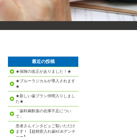
最近の投稿
★保険の改正がありました！★
★ブルーラジカルが導入されます
★
★新しい歯ブラシ仲間入りしまし
た★
「歯科麻酔薬の在庫不足につい
て」
患者さんインタビュご覧いただけ
ます！【超精密入れ歯KGKデンチ
ャー】