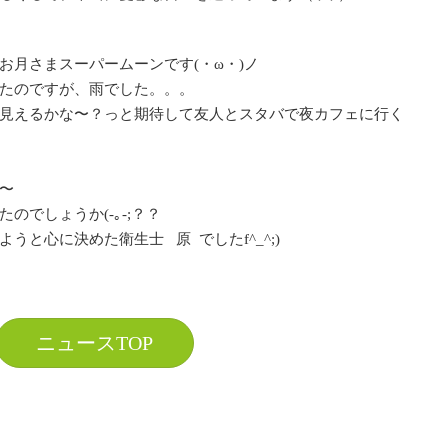
お月さまスーパームーンです(・ω・)ノ
たのですが、雨でした。。。
見えるかな〜？っと期待して友人とスタバで夜カフェに行く
〜
のでしょうか(-｡-;？？
と心に決めた衛生士 原 でしたf^_^;)
ニュースTOP