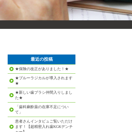
最近の投稿
★保険の改正がありました！★
★ブルーラジカルが導入されます
★
★新しい歯ブラシ仲間入りしまし
た★
「歯科麻酔薬の在庫不足につい
て」
患者さんインタビュご覧いただけ
ます！【超精密入れ歯KGKデンチ
ャー】