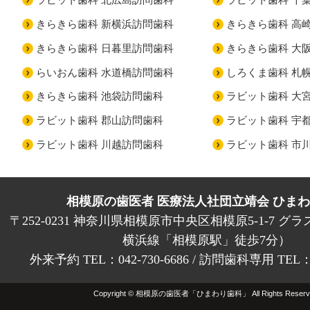
きらきら歯科 新横浜訪問歯科
きらきら歯科 高
きらきら歯科 日暮里訪問歯科
きらきら歯科 大
らいおん歯科 水道橋訪問歯科
しろくま歯科 札
きらきら歯科 池袋訪問歯科
ラビット歯科 大
ラビット歯科 郡山訪問歯科
ラビット歯科 宇
ラビット歯科 川越訪問歯科
ラビット歯科 市
相模原の歯医者 医療法人社団立靖会 ひま
〒252-0231 神奈川県相模原市中央区相模原5-1-7 グラ
横浜線「相模原駅」徒歩7分）
外来予約 TEL：042-730-6686 / 訪問歯科専用 TEL：01
Copyright © 相模原の歯医者「ひまわり歯科」 All Rights Reserv