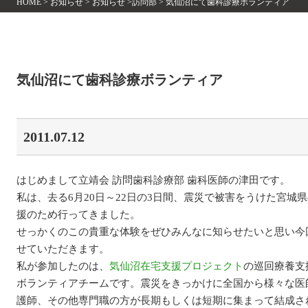
HOME
>
お知らせ
>
お知らせ
>
訪問部
>
気仙沼にて歯科診療ボランティア
気仙沼にて歯科診療ボランティア
2011.07.12
はじめまして立靖会 訪問歯科診療部 歯科医師の津田です。
私は、去る6月20日～22日の3日間、震災で被害をうけた宮城
援のため行ってきました。
せっかくのこの貴重な体験をぜひみんなに知らせたいと思い今回ﾌ
せていただきます。
私が参加したのは、
気仙沼在宅支援プロジェクト
の巡回療養支
ボランティアチームです。震災をきっかけに全国から様々な医
護師、その他専門職の方が長期もしくは短期に集まって結成さ