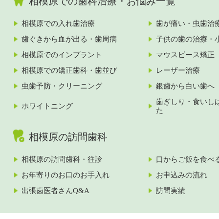
相模原での歯科治療・お悩み一覧
相模原での入れ歯治療
歯が痛い・虫歯治
歯ぐきから血が出る・歯周病
子供の歯の治療・
相模原でのインプラント
マウスピース矯正
相模原での矯正歯科・歯並び
レーザー治療
虫歯予防・クリーニング
銀歯から白い歯へ
歯ぎしり・食いし
ホワイトニング
た
相模原の訪問歯科
相模原の訪問歯科・往診
口からご飯を食べ
お年寄りのお口のお手入れ
お申込みの流れ
出張歯医者さんQ&A
訪問実績