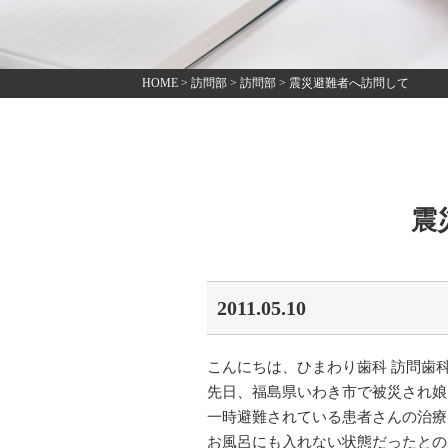
HOME
>
訪問部
>
訪問部
>
震災避難者へ訪問して
震
2011.05.10
こんにちは、ひまわり歯科 訪問歯
先日、福島県いわき市で被災され娘
一時避難されている患者さんの治療
お風呂にも入れない状態だったとの