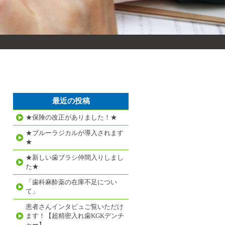
最近の投稿
★保険の改正がありました！★
★ブルーラジカルが導入されます
★
★新しい歯ブラシ仲間入りしまし
た★
「歯科麻酔薬の在庫不足につい
て」
患者さんインタビュご覧いただけ
ます！【超精密入れ歯KGKデンチ
ャー】