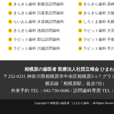
きらきら歯科 新横浜訪問歯科
きらきら歯科 高
きらきら歯科 日暮里訪問歯科
きらきら歯科 大
らいおん歯科 水道橋訪問歯科
しろくま歯科 札
きらきら歯科 池袋訪問歯科
ラビット歯科 大
ラビット歯科 郡山訪問歯科
ラビット歯科 宇
ラビット歯科 川越訪問歯科
ラビット歯科 市
相模原の歯医者 医療法人社団立靖会 ひま
〒252-0231 神奈川県相模原市中央区相模原5-1-7 グラ
横浜線「相模原駅」徒歩7分）
外来予約 TEL：042-730-6686 / 訪問歯科専用 TEL：01
Copyright © 相模原の歯医者「ひまわり歯科」 All Rights Reserv