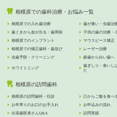
相模原での歯科治療・お悩み一覧
相模原での入れ歯治療
歯が痛い・虫歯治
歯ぐきから血が出る・歯周病
子供の歯の治療・
相模原でのインプラント
マウスピース矯正
相模原での矯正歯科・歯並び
レーザー治療
虫歯予防・クリーニング
銀歯から白い歯へ
歯ぎしり・食いし
ホワイトニング
た
相模原の訪問歯科
相模原の訪問歯科・往診
口からご飯を食べ
お年寄りのお口のお手入れ
お申込みの流れ
出張歯医者さんQ&A
訪問実績