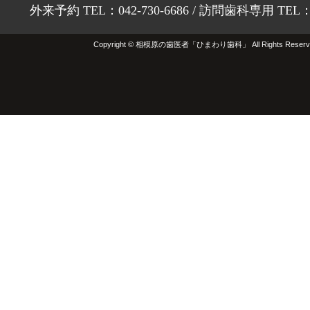
外来予約 TEL：042-730-6686 / 訪問歯科専用 TEL：01
Copyright © 相模原の歯医者「ひまわり歯科」 All Rights Reserv