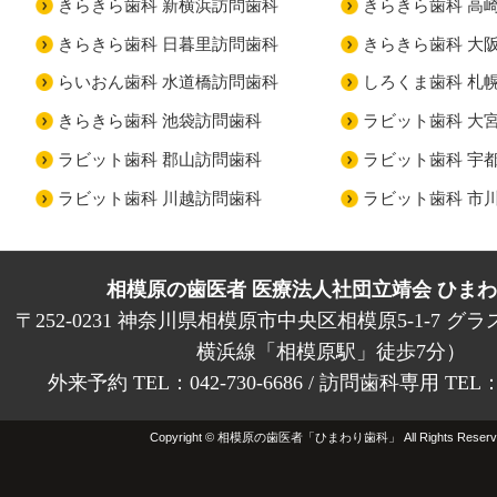
きらきら歯科 新横浜訪問歯科
きらきら歯科 高
きらきら歯科 日暮里訪問歯科
きらきら歯科 大
らいおん歯科 水道橋訪問歯科
しろくま歯科 札
きらきら歯科 池袋訪問歯科
ラビット歯科 大
ラビット歯科 郡山訪問歯科
ラビット歯科 宇
ラビット歯科 川越訪問歯科
ラビット歯科 市
相模原の歯医者 医療法人社団立靖会 ひま
〒252-0231 神奈川県相模原市中央区相模原5-1-7 グラ
横浜線「相模原駅」徒歩7分）
外来予約 TEL：042-730-6686 / 訪問歯科専用 TEL：01
Copyright © 相模原の歯医者「ひまわり歯科」 All Rights Reserv