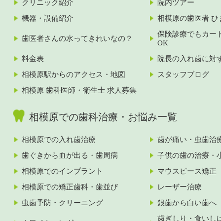
クリニック紹介
院内ツアー
機器・設備紹介
相模原の歯医者 ひ
保険診療でもカー
歯医者さんの水ってきれいなの？
OK
料金表
院長の入れ歯に対
相模原駅からのアクセス・地図
スタッフブログ
相模原 歯科医師・衛生士 求人募集
相模原での歯科治療・お悩み一覧
相模原での入れ歯治療
歯が痛い・虫歯治
歯ぐきから血が出る・歯周病
子供の歯の治療・
相模原でのインプラント
マウスピース矯正
相模原での矯正歯科・歯並び
レーザー治療
虫歯予防・クリーニング
銀歯から白い歯へ
歯ぎしり・食いし