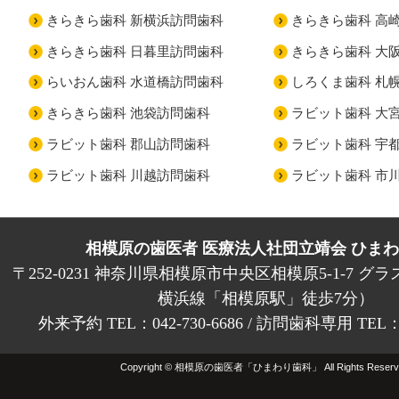
きらきら歯科 新横浜訪問歯科
きらきら歯科 高
きらきら歯科 日暮里訪問歯科
きらきら歯科 大
らいおん歯科 水道橋訪問歯科
しろくま歯科 札
きらきら歯科 池袋訪問歯科
ラビット歯科 大
ラビット歯科 郡山訪問歯科
ラビット歯科 宇
ラビット歯科 川越訪問歯科
ラビット歯科 市
相模原の歯医者 医療法人社団立靖会 ひま
〒252-0231 神奈川県相模原市中央区相模原5-1-7 グラ
横浜線「相模原駅」徒歩7分）
外来予約 TEL：042-730-6686 / 訪問歯科専用 TEL：01
Copyright © 相模原の歯医者「ひまわり歯科」 All Rights Reserv