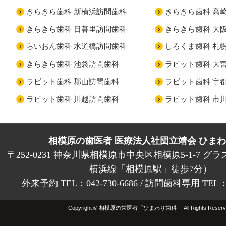
きらきら歯科 新横浜訪問歯科
きらきら歯科 高
きらきら歯科 日暮里訪問歯科
きらきら歯科 大
らいおん歯科 水道橋訪問歯科
しろくま歯科 札
きらきら歯科 池袋訪問歯科
ラビット歯科 大
ラビット歯科 郡山訪問歯科
ラビット歯科 宇
ラビット歯科 川越訪問歯科
ラビット歯科 市
相模原の歯医者 医療法人社団立靖会 ひま
〒252-0231 神奈川県相模原市中央区相模原5-1-7 グラ
横浜線「相模原駅」徒歩7分）
外来予約 TEL：042-730-6686 / 訪問歯科専用 TEL：01
Copyright © 相模原の歯医者「ひまわり歯科」 All Rights Reserv