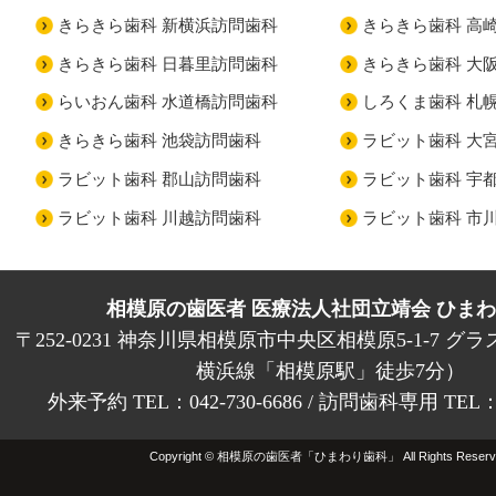
きらきら歯科 新横浜訪問歯科
きらきら歯科 高
きらきら歯科 日暮里訪問歯科
きらきら歯科 大
らいおん歯科 水道橋訪問歯科
しろくま歯科 札
きらきら歯科 池袋訪問歯科
ラビット歯科 大
ラビット歯科 郡山訪問歯科
ラビット歯科 宇
ラビット歯科 川越訪問歯科
ラビット歯科 市
相模原の歯医者 医療法人社団立靖会 ひま
〒252-0231 神奈川県相模原市中央区相模原5-1-7 グラ
横浜線「相模原駅」徒歩7分）
外来予約 TEL：042-730-6686 / 訪問歯科専用 TEL：01
Copyright © 相模原の歯医者「ひまわり歯科」 All Rights Reserv