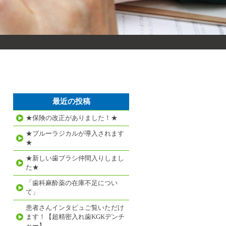
最近の投稿
★保険の改正がありました！★
★ブルーラジカルが導入されます
★
★新しい歯ブラシ仲間入りしまし
た★
「歯科麻酔薬の在庫不足につい
て」
患者さんインタビュご覧いただけ
ます！【超精密入れ歯KGKデンチ
ャー】