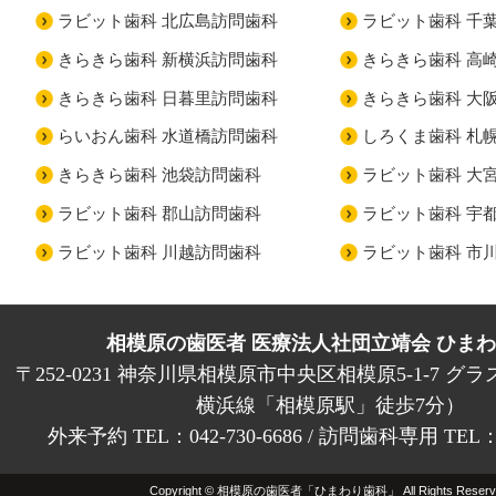
ラビット歯科 北広島訪問歯科
ラビット歯科 千
きらきら歯科 新横浜訪問歯科
きらきら歯科 高
きらきら歯科 日暮里訪問歯科
きらきら歯科 大
らいおん歯科 水道橋訪問歯科
しろくま歯科 札
きらきら歯科 池袋訪問歯科
ラビット歯科 大
ラビット歯科 郡山訪問歯科
ラビット歯科 宇
ラビット歯科 川越訪問歯科
ラビット歯科 市
相模原の歯医者 医療法人社団立靖会 ひま
〒252-0231 神奈川県相模原市中央区相模原5-1-7 グラ
横浜線「相模原駅」徒歩7分）
外来予約 TEL：042-730-6686 / 訪問歯科専用 TEL：01
Copyright © 相模原の歯医者「ひまわり歯科」 All Rights Reserv