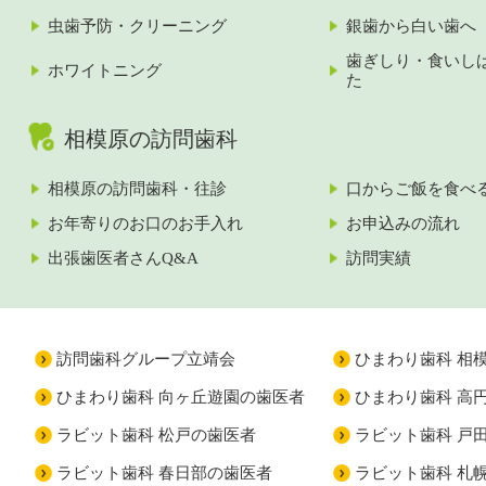
虫歯予防・クリーニング
銀歯から白い歯へ
歯ぎしり・食いし
ホワイトニング
た
相模原の訪問歯科
相模原の訪問歯科・往診
口からご飯を食べ
お年寄りのお口のお手入れ
お申込みの流れ
出張歯医者さんQ&A
訪問実績
訪問歯科グループ立靖会
ひまわり歯科 相
ひまわり歯科 向ヶ丘遊園の歯医者
ひまわり歯科 高
ラビット歯科 松戸の歯医者
ラビット歯科 戸
ラビット歯科 春日部の歯医者
ラビット歯科 札