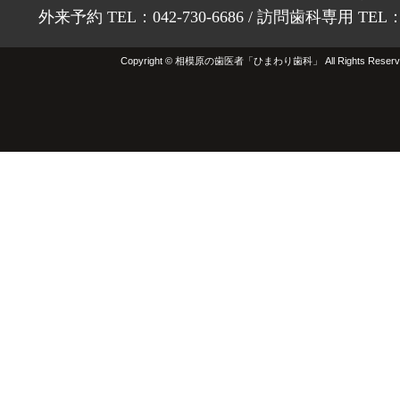
外来予約 TEL：042-730-6686 / 訪問歯科専用 TEL：01
Copyright © 相模原の歯医者「ひまわり歯科」 All Rights Reserv