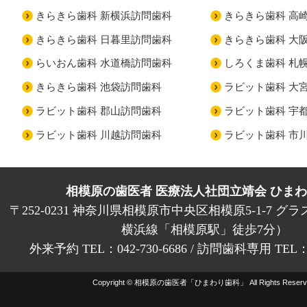
きらきら歯科 新横浜訪問歯科
きらきら歯科 高
きらきら歯科 日暮里訪問歯科
きらきら歯科 大
らいおん歯科 水道橋訪問歯科
しろくま歯科 札
きらきら歯科 池袋訪問歯科
ラビット歯科 大
ラビット歯科 郡山訪問歯科
ラビット歯科 宇
ラビット歯科 川越訪問歯科
ラビット歯科 市
相模原の歯医者 医療法人社団立靖会 ひま
〒252-0231 神奈川県相模原市中央区相模原5-1-7 グラ
横浜線「相模原駅」徒歩7分）
外来予約 TEL：042-730-6686 / 訪問歯科専用 TEL：01
Copyright © 相模原の歯医者「ひまわり歯科」 All Rights Reserv