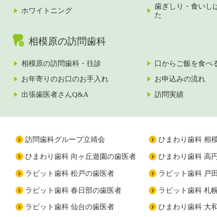
歯ぎしり・食いし
ホワイトニング
た
相模原の訪問歯科
相模原の訪問歯科・往診
口からご飯を食べ
お年寄りのお口のお手入れ
お申込みの流れ
出張歯医者さんQ&A
訪問実績
訪問歯科グループ立靖会
ひまわり歯科 相
ひまわり歯科 向ヶ丘遊園の歯医者
ひまわり歯科 高
ラビット歯科 松戸の歯医者
ラビット歯科 戸
ラビット歯科 春日部の歯医者
ラビット歯科 札
ラビット歯科 仙台の歯医者
ひまわり歯科 大