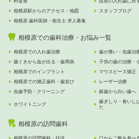
料金表
院長の入れ歯に対
相模原駅からのアクセス・地図
スタッフブログ
相模原 歯科医師・衛生士 求人募集
相模原での歯科治療・お悩み一覧
相模原での入れ歯治療
歯が痛い・虫歯治
歯ぐきから血が出る・歯周病
子供の歯の治療・
相模原でのインプラント
マウスピース矯正
相模原での矯正歯科・歯並び
レーザー治療
虫歯予防・クリーニング
銀歯から白い歯へ
歯ぎしり・食いし
ホワイトニング
た
相模原の訪問歯科
相模原の訪問歯科・往診
口からご飯を食べ