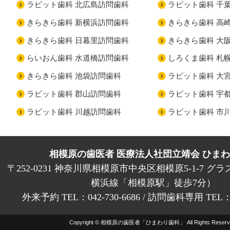
ラビット歯科 北広島訪問歯科
ラビット歯科 千
きらきら歯科 新横浜訪問歯科
きらきら歯科 高
きらきら歯科 日暮里訪問歯科
きらきら歯科 大
らいおん歯科 水道橋訪問歯科
しろくま歯科 札
きらきら歯科 池袋訪問歯科
ラビット歯科 大
ラビット歯科 郡山訪問歯科
ラビット歯科 宇
ラビット歯科 川越訪問歯科
ラビット歯科 市
相模原の歯医者 医療法人社団立靖会 ひま
〒252-0231 神奈川県相模原市中央区相模原5-1-7 グラ
横浜線「相模原駅」徒歩7分）
外来予約 TEL：042-730-6686 / 訪問歯科専用 TEL：01
Copyright © 相模原の歯医者「ひまわり歯科」 All Rights Reserv