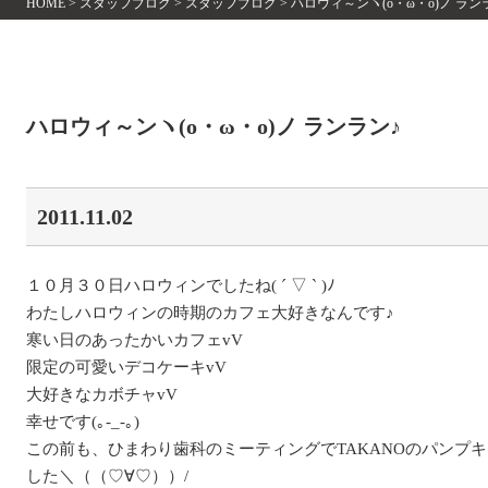
HOME
>
スタッフブログ
>
スタッフブログ
>
ハロウィ～ンヽ(o・ω・o)ノ ラン
ハロウィ～ンヽ(o・ω・o)ノ ランラン♪
2011.11.02
１０月３０日ハロウィンでしたね( ´ ▽ ` )ﾉ
わたしハロウィンの時期のカフェ大好きなんです♪
寒い日のあったかいカフェvV
限定の可愛いデコケーキvV
大好きなカボチャvV
幸せです(｡-_-｡)
この前も、ひまわり歯科のミーティングでTAKANOのパンプ
した＼（（♡∀♡））/