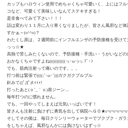
カップもハロウィン使用でめちゃくちゃ可愛いく、上にはフル
コなど、可愛くて美味しいなんてステキすぎる！
是非食べてみて下さい！！！
話は変わり１１月に入り寒くなりましたが、皆さん風邪など体
すかぁ～(o^^o)？
わたくし原は、２週間前にインフルエンザの予防接種を受けて
っっ☆★
高熱で苦しみたくないので、予防接種・手洗い・うがいなどの
おかなくちゃですよね(((((((((((っ･ω･)っ ﾌﾞｰﾝ
でも、筋肉注射って痛いのです。。。
打つ前は緊張で((((;´･ω･`)))ガクガクブルブル
針みて(||ﾟДﾟ)ﾋｨｨｨ!
打ったあと(ｏ´_｀ｏ)肩ジーン…
毎年打つのに慣れません。
でも、一回やってしまえば元気いっぱいです！
皆さんも注射に負けずに勇気を出して病院へＧＯ★ε=ε=ε=ε=ε=ε=
そしてその後は、毎日クリンリーウォーターでブクブク・ガラ
をしちゃえば、風邪なんかには負けないはずっ☆