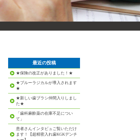
最近の投稿
★保険の改正がありました！★
★ブルーラジカルが導入されます
★
★新しい歯ブラシ仲間入りしまし
た★
「歯科麻酔薬の在庫不足につい
て」
患者さんインタビュご覧いただけ
ます！【超精密入れ歯KGKデンチ
ャー】