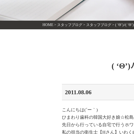
HOME
>
スタッフブログ
>
スタッフブログ
>
( ‘Θ’)ﾉ( ‘
( ‘Θ’
2011.08.06
こんにちは(´ー｀)
ひまわり歯科の韓国大好き娘☆松島の
先日から行っている自宅で行うホワ
私の担当の衛生士【Hさん】いわく白く