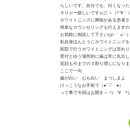
らしいです。自分でも、白くなった!
そりゃー嬉しいですゎ三ヽ（*´∀｀
ホワイトニングに興味がある患者さ
簡単なカウンセリングも行えますの
お気軽に相談して下さい(@･｀ω´･)
私自身ほんとうにホワイトニングをし
医院で行うホワイトニングは至れ
受付とゆう場所的に歯は常に丸出し
笑顔も今までの３割り増しになりま
ここで一句
歯が白い 心も白い まつしまよ
けっこうなお手前で（●´▽｀●）
って事で今回はお開き～ヾ(゜∀゜*)人