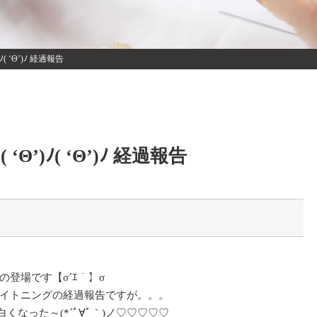
Θ’)ﾉ( ‘Θ’)ﾉ 経過報告
)ﾉ( ‘Θ’)ﾉ( ‘Θ’)ﾉ 経過報告
登場です【σ´ｴ｀】σ
イトニングの経過報告ですが。。。
なった～(*´ﾟ∀ﾟ｀)ノ♡♡♡♡♡