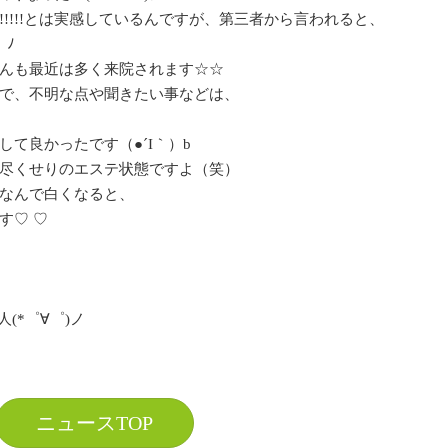
!!!!とは実感しているんですが、第三者から言われると、
）ﾉ
んも最近は多く来院されます☆☆
で、不明な点や聞きたい事などは、
て良かったです（●´I｀）b
り尽くせりのエステ状態ですよ（笑）
なんで白くなると、
す♡ ♡
(*゜∀゜)ノ
ニュースTOP