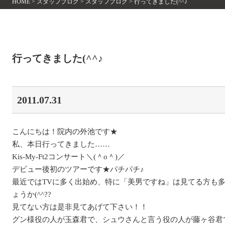
HOME
>
スタッフブログ
>
スタッフブログ
>
行ってきました(^^♪
行ってきました(^^♪
2011.07.31
こんにちは！院内の外池です★
私、本日行ってきました……
Kis-My-Ft2コンサート＼(＾o＾)／
デビュー後初のツアーです★パチパチ♪
最近ではTVに多く出始め、特に「美男ですね」は見てる方も
ょうか(^^??
見てない方は是非見てあげて下さい！！
グン様役の人が玉森君で、シュウさんと言う役の人が藤ヶ谷君