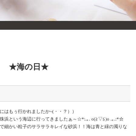
★海の日★
にはもぅ行かれましたか~(・・？））
う海辺に行ってきましたぁ～☆*:.｡. o(≧▽≦)o .｡.:*☆
で細かい粒子のサラサラキレイな砂浜！！海は青と緑の濁りな