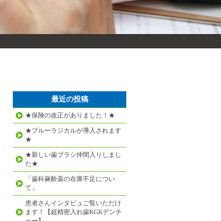
最近の投稿
★保険の改正がありました！★
★ブルーラジカルが導入されます
★
★新しい歯ブラシ仲間入りしまし
た★
「歯科麻酔薬の在庫不足につい
て」
患者さんインタビュご覧いただけ
ます！【超精密入れ歯KGKデンチ
ャー】