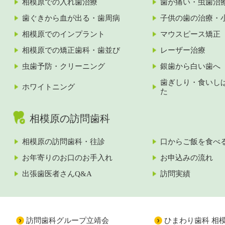
相模原での入れ歯治療
歯が痛い・虫歯治
歯ぐきから血が出る・歯周病
子供の歯の治療・
相模原でのインプラント
マウスピース矯正
相模原での矯正歯科・歯並び
レーザー治療
虫歯予防・クリーニング
銀歯から白い歯へ
歯ぎしり・食いし
ホワイトニング
た
相模原の訪問歯科
相模原の訪問歯科・往診
口からご飯を食べ
お年寄りのお口のお手入れ
お申込みの流れ
出張歯医者さんQ&A
訪問実績
訪問歯科グループ立靖会
ひまわり歯科 相