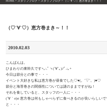
HOME
>
スタッフブログ
>
スタッフブログ
>
（♡´∀`♡）恵方巻まき～！！
（♡´∀`♡）恵方巻まき～！！
2010.02.03
こんばんは。
ひまわりの東幹久です+｡:.ﾟヽ(´∀`｡)ﾉﾟ.:｡+
今日は節分との事で・・・
イベント大好きな私は恵方巻が昼食でした♡♥(。´▽`。)♥♡
節分と海苔巻きの関係性については謎のままですがね！
それを食していると、スタッフの一人に・・・
(´∀｀σ)σ 恵方巻は何もしゃべらずに食べきるのが良いらしいで
と・・・