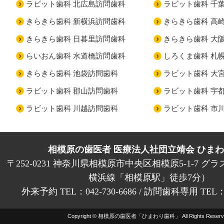
ラビット歯科 北広島訪問歯科
ラビット歯科 千
きらきら歯科 新横浜訪問歯科
きらきら歯科 高
きらきら歯科 日暮里訪問歯科
きらきら歯科 大
らいおん歯科 水道橋訪問歯科
しろくま歯科 札
きらきら歯科 池袋訪問歯科
ラビット歯科 大
ラビット歯科 郡山訪問歯科
ラビット歯科 宇
ラビット歯科 川越訪問歯科
ラビット歯科 市
相模原の歯医者 医療法人社団立靖会 ひま
〒252-0231 神奈川県相模原市中央区相模原5-1-7 グラ
横浜線「相模原駅」徒歩7分）
外来予約 TEL：042-730-6686 / 訪問歯科専用 TEL：01
Copyright © 相模原の歯医者「ひまわり歯科」 All Rights Reserv