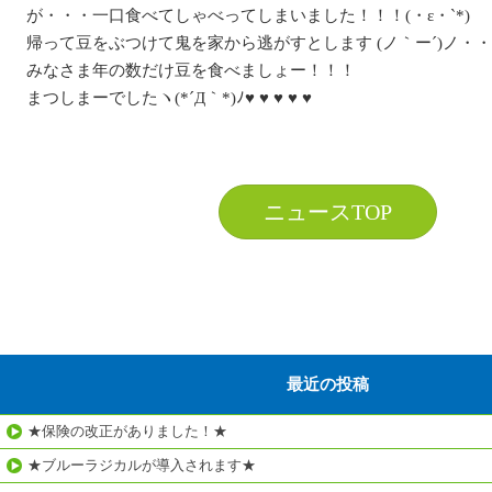
が・・・一口食べてしゃべってしまいました！！！(・ε・`*)
帰って豆をぶつけて鬼を家から逃がすとします (ノ｀ー´)ノ・
みなさま年の数だけ豆を食べましょー！！！
まつしまーでしたヽ(*´Д｀*)ﾉ♥ ♥ ♥ ♥ ♥
ニュースTOP
最近の投稿
★保険の改正がありました！★
★ブルーラジカルが導入されます★