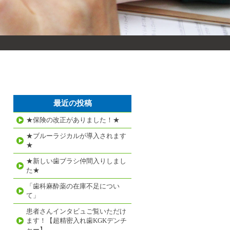
最近の投稿
★保険の改正がありました！★
★ブルーラジカルが導入されます
★
★新しい歯ブラシ仲間入りしまし
た★
「歯科麻酔薬の在庫不足につい
て」
患者さんインタビュご覧いただけ
ます！【超精密入れ歯KGKデンチ
ャー】