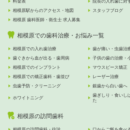
料金表
院長の入れ歯に対
相模原駅からのアクセス・地図
スタッフブログ
相模原 歯科医師・衛生士 求人募集
相模原での歯科治療・お悩み一覧
相模原での入れ歯治療
歯が痛い・虫歯治
歯ぐきから血が出る・歯周病
子供の歯の治療・
相模原でのインプラント
マウスピース矯正
相模原での矯正歯科・歯並び
レーザー治療
虫歯予防・クリーニング
銀歯から白い歯へ
歯ぎしり・食いし
ホワイトニング
た
相模原の訪問歯科
相模原の訪問歯科・往診
口からご飯を食べ