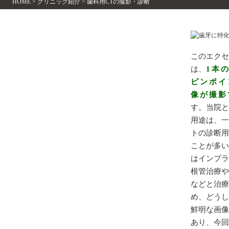
HOME
>
クリニック紹介
>
歯科用CTの撮影・診断
歯牙に特
このエク
は、
1本
ピンポイ
像が撮影
す。当院と
用途は、
トの診断
ことが多
はインプ
根管治療
などと治
め、どうし
鮮明な画
あり、今回