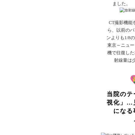
ました。
放射
CT撮影機能
ら、以前のパ
ンよりも1/8
東京～ニュー
機で往復した
射線量は
当院のテ
視化」…
になる